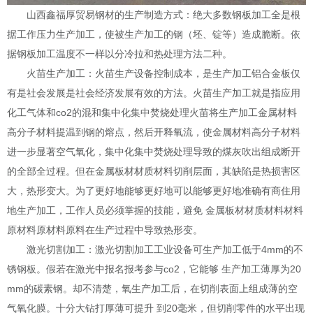
山西鑫福厚贸易钢材的生产制造方式：绝大多数钢板加工全是根
据工作压力生产加工，使被生产加工的钢（坯、锭等）造成脆断。依
据钢板加工温度不一样以分冷拉和热处理方法二种。
火苗生产加工：火苗生产设备控制成本，是生产加工铝合金板仅
有是社会发展是社会经济发展有效的方法。火苗生产加工就是指应用
化工气体和
co2
的混和集中化集中焚烧处理火苗将生产加工金属材料
高分子材料提温到钢的熔点，然后开释氧流，使金属材料高分子材料
进一步显著空气氧化，集中化集中焚烧处理导致的煤灰吹出组成断开
的全部全过程。但在金属板材材质材料切削层面，其缺陷是热损害区
大，热形变大。为了更好地能够更好地可以能够更好地准确有商住用
地生产加工，工作人员必须掌握的技能，避免 金属板材材质材料材料
原材料原材料原料在生产过程中导致热形变。
激光切割加工：激光切割加工工业设备可生产加工低于
4mm
的不
锈钢板。假若在激光中报名报考参与
co2
，它能够 生产加工薄厚为
20
mm
的碳素钢。却不清楚，氧生产加工后，在切削表面上组成薄的空
气氧化膜。十分大钻打厚薄可提升 到
20
毫米，但切削零件的水平出现