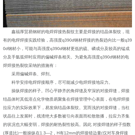
鑫福厚贸易
钢材的电焊焊接热裂纹主要是焊接的结晶体裂纹，现
有的电焊焊接实践经验，高强度
q390d
钢材焊接的热裂趋向比一般
q39
0d
钢材小，可能与高强度
q390d
钢材更低的硫、磷成分及较高的锰成
分及手氩弧焊时应用的偏碱焊条相关。为避免高强度
q390d
钢材的电
焊焊接热裂纹采纳的措施有：
采用偏碱焊条、焊剂。
科学安排电焊焊接顺序，尽可能减少电焊焊接地应力。
操纵焊接的样子。凹心平静齐的角焊缝及窄深的对接焊缝，焊接
结晶体时其低溶点化学物质易聚集在焊接管理中心表面，在电焊焊接
拉应力的实际效果下，易发病结晶体裂纹。宽而浅的对接焊缝，当柱
状晶往上发展时，残渣绝大多数被引向表面而松散散播，拉应力齐集
的状况也大幅变弱，焊接的耐热裂性较高。因此
对接焊缝的样子指数
(
厚道比
)
一般操纵在
1.3
—
2
，
H
有
12mm
的焊接错边量
(
仅对车身焊接