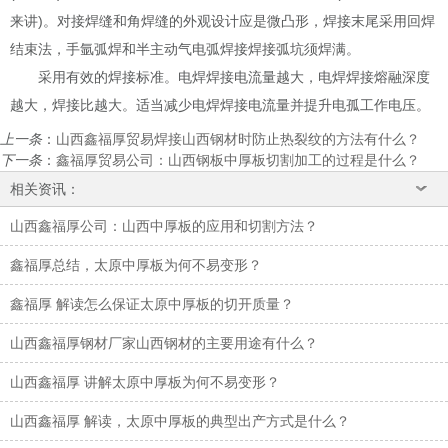
来讲
)
。对接焊缝和角焊缝的外观设计应是微凸形，焊接末尾采用回焊
结束法，手氩弧焊和半主动气电弧焊接焊接弧坑须焊满。
采用有效的焊接标准。电焊焊接电流量越大，电焊焊接熔融深度
越大，焊接比越大。适当减少电焊焊接电流量并提升电孤工作电压。
上一条
：
山西鑫福厚贸易焊接山西钢材时防止热裂纹的方法有什么？
下一条
：
鑫福厚贸易公司：山西钢板中厚板切割加工的过程是什么？
相关资讯：
山西鑫福厚公司：山西中厚板的应用和切割方法？
鑫福厚总结，太原中厚板为何不易变形？
鑫福厚 解读怎么保证太原中厚板的切开质量？
山西鑫福厚钢材厂家山西钢材的主要用途有什么？
山西鑫福厚 讲解太原中厚板为何不易变形？
山西鑫福厚 解读，太原中厚板的典型出产方式是什么？