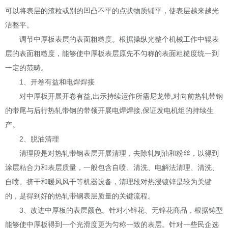
可以将表层的渣粒或别的凹凸不平的点状物质铺平，使表层越来越光
洁整平。
调节中厚板表层的表面粗糙度。根据操纵光整个机械工作中辊表
层的表面粗糙度，能够使中厚板表层原先不匀称的表面粗糙度统一到
一定的范畴。
1、开卷有益和电焊焊接
对中厚板开展开卷有益,出示持续运作所需尼龙带,对向前热轧带钢
的带尾与后行热轧带钢的带领开展电焊焊接,保证发电机组的持续生
产。
2、脱油清理
清理段是对热轧带钢表层开展清理，去除轧制油和粉丝，以得到
涂层粘合力和表层质量，一般包含自喷、清洗、电解法清理、清洗、
自喷、挤干和暖风风干等机器设备，清理段对热浸镀锌是较为关键
的，是得到好的热轧带钢表层质量的关键流程。
3、改进中厚板的表层颜色。针对小锌花、无锌花商品，根据铸型
能够使中厚板得到一个光滑度更为匀称一致的表层。针对一些民企选