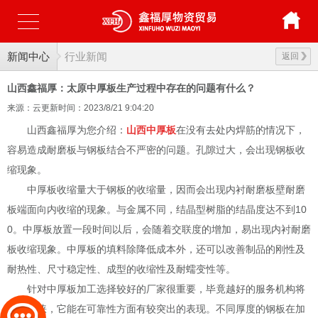
新闻中心
行业新闻
返回
山西鑫福厚：太原中厚板生产过程中存在的问题有什么？
来源：云更新
时间：2023/8/21 9:04:20
山西鑫福厚为您介绍：
山西中厚板
在没有去处内焊筋的情况下，
容易造成耐磨板与钢板结合不严密的问题。孔隙过大，会出现钢板收
缩现象。
中厚板收缩量大于钢板的收缩量，因而会出现内衬耐磨板壁耐磨
板端面向内收缩的现象。与金属不同，结晶型树脂的结晶度达不到10
0。中厚板放置一段时间以后，会随着交联度的增加，易出现内衬耐磨
板收缩现象。中厚板的填料除降低成本外，还可以改善制品的刚性及
耐热性、尺寸稳定性、成型的收缩性及耐蠕变性等。
针对中厚板加工选择较好的厂家很重要，毕竟越好的服务机构将
更受青睐，它能在可靠性方面有较突出的表现。不同厚度的钢板在加