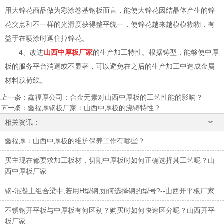
用大锌花商品做为彩涂卷基钢板而言，能使大锌花因结晶体产生的锌
花突点和不一样的光滑度获得整平统一，使锌花越来越模模糊糊，有
益于在喷涂时遮住掉锌花。
4、改进
山西中厚板厂家
的生产加工特性。根据铸型，能够使中厚
板的服务平台消退或不显著，可以避免在之后的生产加工中造成金属
材料载荷线。
上一条
：
鑫福厚公司：合金元素对山西中厚板的工艺性能的影响？
下一条
：
鑫福厚钢板厂家：山西中厚板的浇铸特性？
相关资讯：
鑫福厚：山西中厚板的维护保养工作有哪些？
买主现在都要求加工板材，切割中厚板时如何正确选择其工艺呢？山
西中厚板厂家
钢-混凝土组合梁中,若用H型钢,如何选择钢的型号?--山西开平板厂家
不锈钢开平板与中厚板有何区别？购买时如何快速区分呢？山西开平
板厂家