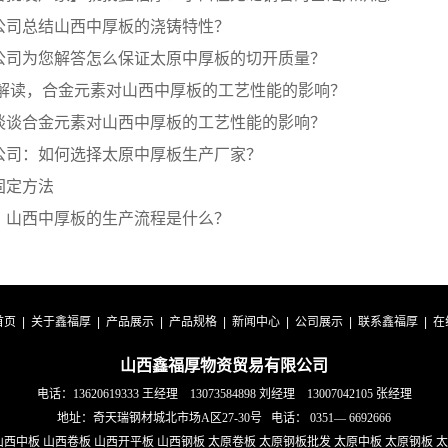
公司总结山西中厚板的浇铸特性？
公司为您解答怎么保证太原中厚板的切开质量？
 解读，合金元素对山西中厚板的工艺性能的影响？
谈谈合金元素对山西中厚板的工艺性能的影响？
公司：如何选择太原中厚板生产厂家？
固定方法
：山西中厚板的生产流程是什么？
首页
|
关于鑫福厚
|
产品展示
|
产品规格
|
新闻中心
|
公司展示
|
联系鑫福厚
|
在
山西鑫福厚物资贸易有限公司
电话：13620619333 王经理 13073584898 刘经理 13007042105 张经理
地址：奇天瑞钢材城北市场A区27-30号 电话： 0351—
6692666
西中板 山西卷板 山西开平板 山西钢板 太原卷板 太原钢板批发 太原中板 太原钢板 太原