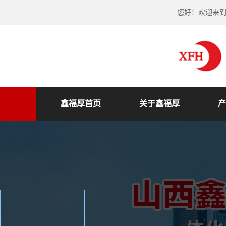
您好！欢迎来
鑫福厚首页
关于鑫福厚
产