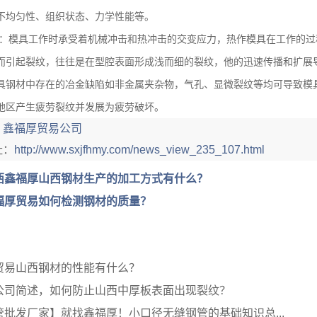
不均匀性、组织状态、力学性能等。
：模具工作时承受着机械冲击和热冲击的交变应力，热作模具在工作的过
而引起裂纹，往往是在型腔表面形成浅而细的裂纹，他的迅速传播和扩展
具钢材中存在的冶金缺陷如非金属夹杂物，气孔、显微裂纹等均可导致模
地区产生疲劳裂纹并发展为疲劳破坏。
：
鑫福厚贸易公司
址：
http://www.sxjfhmy.com/news_view_235_107.html
西鑫福厚山西钢材生产的加工方式有什么？
福厚贸易如何检测钢材的质量？
贸易山西钢材的性能有什么？
公司简述，如何防止山西中厚板表面出现裂纹？
批发厂家】就找鑫福厚！小口径无缝钢管的基础知识总...