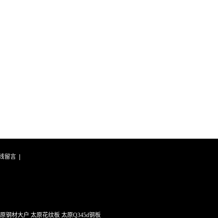
线留言
|
钢材大户 太原花纹板 太原Q345d钢板