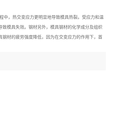
程中，热交变应力更明显地导致模具热裂。受应力和温
导致模具失效。钢材另外，模具钢材的化学成分及组织
具钢材的疲劳强度降低，因为在交变应力的作用下，首