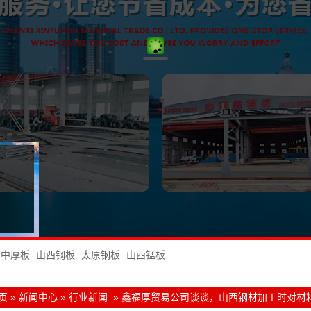
西中厚板
山西钢板
太原钢板
山西锰板
页
»
新闻中心
»
行业新闻
»
鑫福厚贸易公司谈谈，山西钢材加工时对材