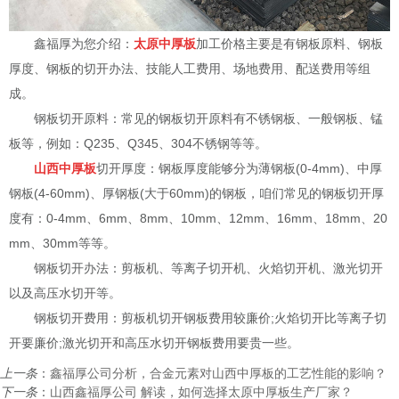
鑫福厚为您介绍：
太原中厚板
加工价格主要是有钢板原料、钢板
厚度、钢板的切开办法、技能人工费用、场地费用、配送费用等组
成。
钢板切开原料：常见的钢板切开原料有不锈钢板、一般钢板、锰
板等，例如：Q235、Q345、304不锈钢等等。
山西中厚板
切开厚度：钢板厚度能够分为薄钢板(0-4mm)、中厚
钢板(4-60mm)、厚钢板(大于60mm)的钢板，咱们常见的钢板切开厚
度有：0-4mm、6mm、8mm、10mm、12mm、16mm、18mm、20
mm、30mm等等。
钢板切开办法：剪板机、等离子切开机、火焰切开机、激光切开
以及高压水切开等。
钢板切开费用：剪板机切开钢板费用较廉价;火焰切开比等离子切
开要廉价;激光切开和高压水切开钢板费用要贵一些。
上一条
：
鑫福厚公司分析，合金元素对山西中厚板的工艺性能的影响？
下一条
：
山西鑫福厚公司 解读，如何选择太原中厚板生产厂家？