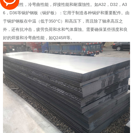
塑性，韧性，冷弯曲性能，焊接性能和耐腐蚀性。如A32，D32，A3
6，D36等锅炉钢板（锅炉板）：它用于制造各种锅炉和重要配件。由
于锅炉钢板在中温（低于350°C）和高压下，而且除了轴承高压之
外，还有抗冲击，疲劳负荷和水和气体腐蚀。需要确保某些强度和良
好的焊接和冷弯曲性能，如Q245R等。