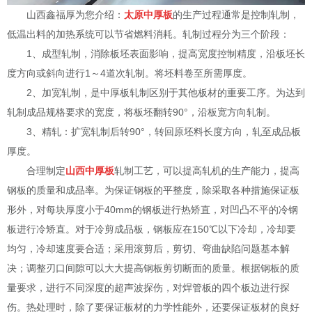
山西鑫福厚为您介绍：
太原中厚板
的生产过程通常是控制轧制，
低温出料的加热系统可以节省燃料消耗。轧制过程分为三个阶段：
1、成型轧制，消除板坯表面影响，提高宽度控制精度，沿板坯长
度方向或斜向进行1～4道次轧制。将坯料卷至所需厚度。
2、加宽轧制，是中厚板轧制区别于其他板材的重要工序。为达到
轧制成品规格要求的宽度，将板坯翻转90°，沿板宽方向轧制。
3、精轧：扩宽轧制后转90°，转回原坯料长度方向，轧至成品板
厚度。
合理制定
山西中厚板
轧制工艺，可以提高轧机的生产能力，提高
钢板的质量和成品率。为保证钢板的平整度，除采取各种措施保证板
形外，对每块厚度小于40mm的钢板进行热矫直，对凹凸不平的冷钢
板进行冷矫直。对于冷剪成品板，钢板应在150℃以下冷却，冷却要
均匀，冷却速度要合适；采用滚剪后，剪切、弯曲缺陷问题基本解
决；调整刃口间隙可以大大提高钢板剪切断面的质量。根据钢板的质
量要求，进行不同深度的超声波探伤，对焊管板的四个板边进行探
伤。热处理时，除了要保证板材的力学性能外，还要保证板材的良好