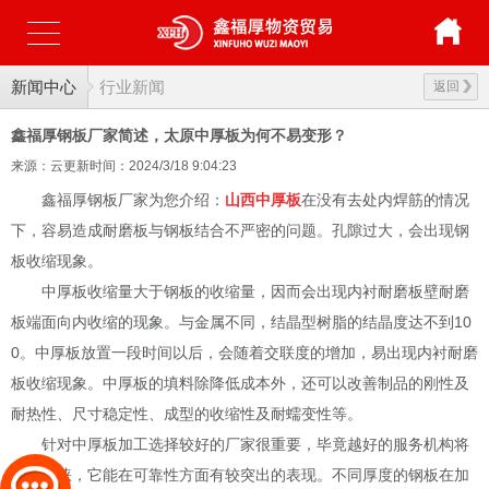
新闻中心
行业新闻
返回
鑫福厚钢板厂家简述，太原中厚板为何不易变形？
来源：云更新
时间：2024/3/18 9:04:23
鑫福厚钢板厂家为您介绍：
山西中厚板
在没有去处内焊筋的情况
下，容易造成耐磨板与钢板结合不严密的问题。孔隙过大，会出现钢
板收缩现象。
中厚板收缩量大于钢板的收缩量，因而会出现内衬耐磨板壁耐磨
板端面向内收缩的现象。与金属不同，结晶型树脂的结晶度达不到10
0。中厚板放置一段时间以后，会随着交联度的增加，易出现内衬耐磨
板收缩现象。中厚板的填料除降低成本外，还可以改善制品的刚性及
耐热性、尺寸稳定性、成型的收缩性及耐蠕变性等。
针对中厚板加工选择较好的厂家很重要，毕竟越好的服务机构将
更受青睐，它能在可靠性方面有较突出的表现。不同厚度的钢板在加