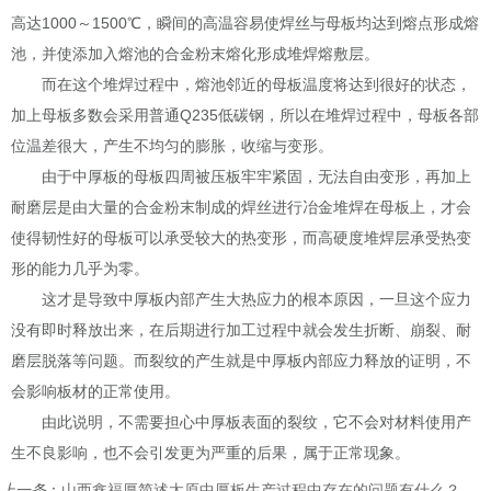
高达1000～1500℃，瞬间的高温容易使焊丝与母板均达到熔点形成熔
池，并使添加入熔池的合金粉末熔化形成堆焊熔敷层。
而在这个堆焊过程中，熔池邻近的母板温度将达到很好的状态，
加上母板多数会采用普通Q235低碳钢，所以在堆焊过程中，母板各部
位温差很大，产生不均匀的膨胀，收缩与变形。
由于中厚板的母板四周被压板牢牢紧固，无法自由变形，再加上
耐磨层是由大量的合金粉末制成的焊丝进行冶金堆焊在母板上，才会
使得韧性好的母板可以承受较大的热变形，而高硬度堆焊层承受热变
形的能力几乎为零。
这才是导致中厚板内部产生大热应力的根本原因，一旦这个应力
没有即时释放出来，在后期进行加工过程中就会发生折断、崩裂、耐
磨层脱落等问题。而裂纹的产生就是中厚板内部应力释放的证明，不
会影响板材的正常使用。
由此说明，不需要担心中厚板表面的裂纹，它不会对材料使用产
生不良影响，也不会引发更为严重的后果，属于正常现象。
上一条
：
山西鑫福厚简述太原中厚板生产过程中存在的问题有什么？