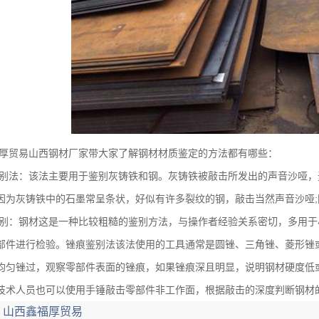
厚贸易山西钢材厂家带大家了解钢材材质鉴定的方法都有哪些：
别法：该法主要用于鉴别灰铸铁和钢。灰铸铁被敲击所发出的声音沙哑，
因为灰铸铁中的石墨常呈条状，好似有许多裂纹的钢，敲击当然声音沙哑
;
别：钢材这是一种比较粗糙的鉴别方法，与操作者经验关系密切，多用于
部件进行检验。锉痕鉴别法该法使用的工具通常是圆锉、三角锉、菱形锉
均匀锉过，观察零部件表面的锉痕，如果锉痕深且明显，说明钢材硬度低
技术人员也可以使用手锤敲击零部件非工作面，根据敲击的深度判断钢材
：
山西鑫福厚贸易