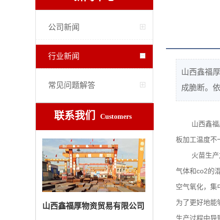
公司新闻
行业新闻
山西鑫福
常见问题解答
成脆断。依
联系我们
Customers
山西鑫福
板加工温度不
火苗生产
气体和
co2
的
空气氧化，集
为了更好地能
山西鑫福厚物资贸易有限公司
生产过程中导