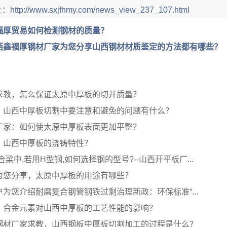
址：
http://www.sxjfhmy.com/news_view_237_107.html
福厚贸易如何检测钢材的质量？
西鑫福厚钢材厂家为您分享山西钢材材质鉴定的方法都有哪些？
求教，怎么保证太原中厚板的切开质量？
，山西中厚板切割中要注意和避免的问题有什么？
厂家：如何使太原中厚板表面更加平整？
，山西中厚板的浇铸特性？
合梁中,若用H型钢,如何选择钢的型号?--山西开平板厂...
为您分享，太原中厚板的用途有哪些？
为您介绍耐磨复合钢管钢铁过剩治理新政：环保标准“...
：合金元素对山西中厚板的工艺性能的影响？
钢材厂家求教，山西钢板中厚板切割加工的过程是什么？