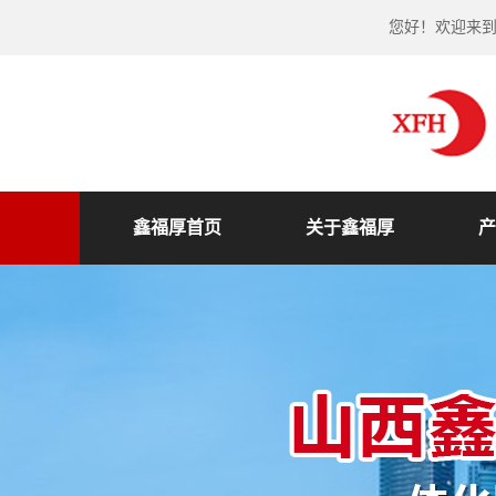
您好！欢迎来
鑫福厚首页
关于鑫福厚
产