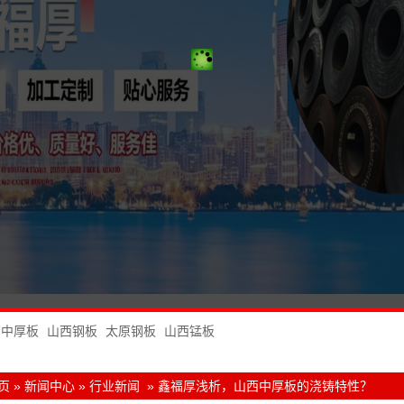
西中厚板
山西钢板
太原钢板
山西锰板
页
»
新闻中心
»
行业新闻
»
鑫福厚浅析，山西中厚板的浇铸特性？