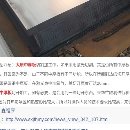
您介绍：
太原中厚板
切割加工中，如果采用激光切割，其是否所有中厚板
，其答案为不是，由于不同中厚板有不同功能，所以在所能到达的切开厚
如果是碳钢中厚板，在激光束中加氧气，其切开厚度可达20mm。
中厚板
切开加工，如有必要，是会用到一些切开东西，来帮忙顺利进行和
因为其热影响区和热变形比较大，所以对操作人员的技术要求比较高，来
：
鑫福厚
址：
http://www.sxjfhmy.com/news_view_342_107.html