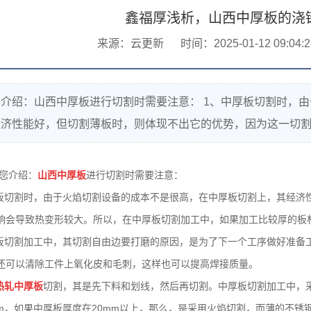
鑫福厚浅析，山西中厚板的浇
来源：云更新
时间：2025-01-12 09:04:2
介绍：山西中厚板进行切割时需要注意： 1、中厚板切割时，
济性能好，但切割薄板时，则体现不出它的优势，因为这一切割方式影
您介绍：
山西中厚板
进行切割时需要注意：
板切割时，由于火焰切割设备的成本不是很高，在中厚板切割上，其经济
响会导致热变形较大。所以，在中厚板切割加工中，如果加工比较厚的板
板切割加工中，其切割自由边要打磨的原因，是为了下一个工序做好准备
还可以清除工件上氧化皮和毛刺，这样也可以提高焊接质量。
热轧中厚板
切割，其是先下料和划线，然后再切割。中厚板切割加工中，
mm，如果中厚板厚度在20mm以上，那么，是采用火焰切割，而薄的不