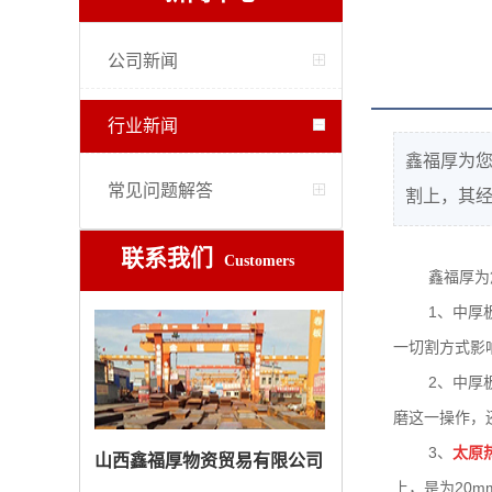
公司新闻
行业新闻
鑫福厚为您
常见问题解答
割上，其经
联系我们
Customers
鑫福厚为
1、中厚
一切割方式影
2、中厚
磨这一操作，
3、
太原
山西鑫福厚物资贸易有限公司
上，是为20