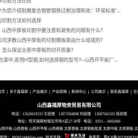
种切割方法比较
为您介绍耐磨复合钢管钢铁过剩治理新政：环保标准“...
的切割方法如何选择
，山西中厚板切割中要注意和避免的问题有什么？
公司求教山西中厚板的切割模板是由什么组成的？
：怎么保证太原中厚板的切开质量？
合梁中,若用H型钢,如何选择钢的型号?--山西开平板厂...
首页
|
关于鑫福厚
|
产品展示
|
产品规格
|
新闻中心
|
公司展示
|
联系鑫福厚
|
在
山西鑫福厚物资贸易有限公司
电话：13620619333 王经理 13073584898 刘经理 13007042105 张经理
地址：奇天瑞钢材城北市场A区27-30号 电话： 0351—
6692666
西中板 山西卷板 山西开平板 山西钢板 太原卷板 太原钢板批发 太原中板 太原钢板 太原
邮件： 895911440@qq.com 技术支持：
备案号：晋ICP备2022006318