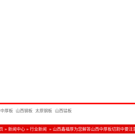
西中厚板
山西钢板
太原钢板
山西锰板
页
»
新闻中心
»
行业新闻
»
山西鑫福厚为您解答山西中厚板切割中要注