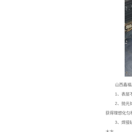
山西鑫福
1、表层
2、抛光
获得理想化匀
3、焊接
大方。