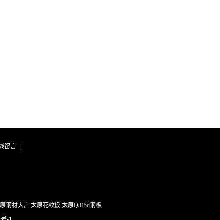
线留言
|
钢材大户 太原花纹板 太原Q345d钢板
号-1