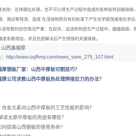
难去除：总体磷化处理，也不可以将生产过程中造成的各种各样刮痕除掉
钢、溅出等残渣，造成 在浸蚀物质存有的标准下产生化学腐蚀或电化学反
失误导致的刮伤情况严重：在起吊、运送和构造生产过程中，磕磕碰碰、
难度系数增加，并且也是解决后产生锈蚀的关键缘故。
：
山西鑫福厚
址：
http://www.sxjfhmy.com/news_view_279_107.html
福厚钢板厂家：山西中厚板切割技巧？
福厚公司求教山西中厚板热处理焊接应力的办法？
：合金元素对山西中厚板的工艺性能的影响？
解读太原中厚板的用途有哪些？
如何提高山西钢板的使用寿命？