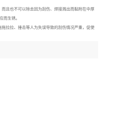
，而且也不可以除去因为刮伤、焊接溅出而黏附在中厚
应而生锈。
拖拖拉拉、捶击等人为失误导致的刮伤情况严重，促使