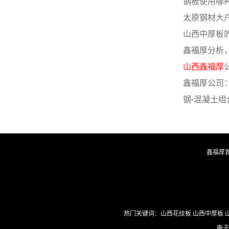
钢板使用哪
太原钢材大户
山西中厚板
鑫福厚分析
山西鑫福厚
鑫福厚公司
钢-混凝土组
鑫福厚
热门关键词：山西花纹板 山西中厚板 山
电子