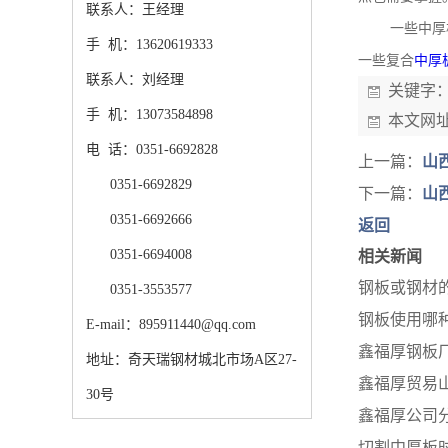
联系人：王经理
一些中厚
手 机：13620619333
一些复合
中厚
联系人：刘经理
关键字
手 机：13073584898
本文网
电 话：0351-6692828
上一篇：
山
0351-6692829
下一篇：
山
0351-6692666
返回
0351-6694008
相关新闻
钢板或钢材
0351-3553577
钢板使用哪
E-mail：895911440@qq.com
鑫福厚钢板
地址：奇天瑞钢材城北市场A区27-
鑫福厚贸易
30号
鑫福厚公司
切割中厚板