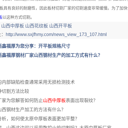
板具有良好的耐磨性，因此板材切割厂家的切割速度非常缓慢。为了加快
板
以这种方式切割。
：
山西中厚板
山西花纹板
山西开平板
址：
http://www.sxjfhmy.com/news_view_173_107.html
西鑫福厚为您分享：开平板规格尺寸
西鑫福厚钢材厂家山西钢材生产的加工方式有什么？
的内部缺陷检查通常采用无损检测技术
种切割方法比较
厂家为您解答如何防止
山西中厚板
表面出现裂纹？
山西钢材生产加工的方法有什么？
分析，如何使太原中厚板表面更加平整？
时，山西这边可以采用数控火焰切割吗？太原中厚板厂家