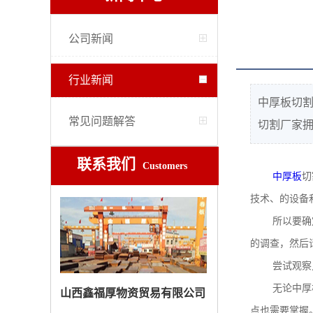
公司新闻
行业新闻
中厚板切
常见问题解答
切割厂家
联系我们
Customers
中厚板
切
技术、的设备
所以要确
的调查，然后
尝试观察
无论中厚
山西鑫福厚物资贸易有限公司
点也需要掌握