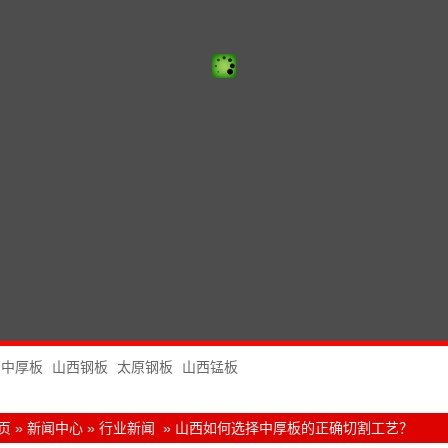
西中厚板
山西钢板
太原钢板
山西锰板
页
»
新闻中心
»
行业新闻
»
山西如何选择中厚板的正确切割工艺？