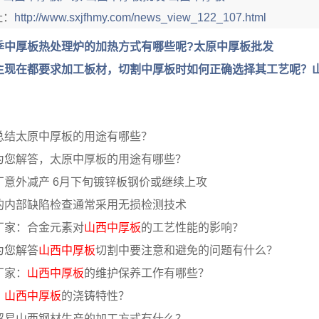
址：
http://www.sxjfhmy.com/news_view_122_107.html
季中厚板热处理炉的加热方式有哪些呢?太原中厚板批发
主现在都要求加工板材，切割中厚板时如何正确选择其工艺呢？
总结太原中厚板的用途有哪些？
为您解答，太原中厚板的用途有哪些？
厂意外减产 6月下旬镀锌板钢价或继续上攻
的内部缺陷检查通常采用无损检测技术
厂家：合金元素对
山西中厚板
的工艺性能的影响？
为您解答
山西中厚板
切割中要注意和避免的问题有什么？
厂家：
山西中厚板
的维护保养工作有哪些？
：
山西中厚板
的浇铸特性？
贸易山西钢材生产的加工方式有什么？