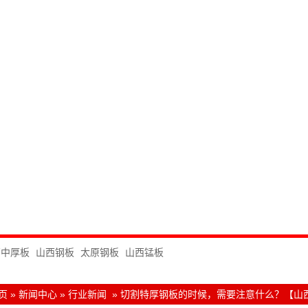
西中厚板
山西钢板
太原钢板
山西锰板
页
»
新闻中心
»
行业新闻
»
切割特厚钢板的时候，需要注意什么？【山